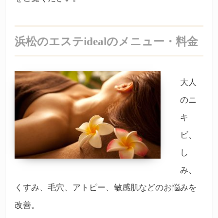
浜松のエステidealのメニュー・料金
大人
のニ
キ
ビ、
し
み、
くすみ、毛穴、アトピー、敏感肌などのお悩みを
改善。