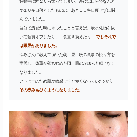
妊娠中に約２０㎏太ってしまい、産後は自分でなんと
か１０キロ落としたものの、あと１０キロ痩せずに悩
んでいました。
自分で痩せた時にやったことと言えば、炭水化物を抜
いて糖質オフしたり、１食置き換えたり….
でもそれで
は限界がありました。
ゆみさんに教えて頂いた朝、昼、晩の食事の摂り方を
実践し、体重が落ち始めた頃、肌のかゆみも感じなく
なりました。
アトピーのため肌が敏感ですぐ赤くなっていたのが、
その赤みもひくようになりました。