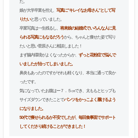
た。
娘が大学卒業を控え、
写真に”キレイなお母さん”として写
りたい
と思っていました。
卒業写真は一生残るし、
将来娘の結婚式でいろんな人に見
られる写真にもなるだろう
から、ちゃんと痩せた姿で写り
たいと思い菅原さんに相談しました！
まず腸内環境がよくなったからか、
ずっと花粉症で悩んで
いましたが治ってしまいました。
鼻炎もあったのですがそれも軽くなり、本当に通って良か
ったです。
気になっていたお腹はー７．５㎝でき、太ももとヒップも
サイズダウンできたことで
パンツをかっこよく履けるよう
になりました。
50代で痩せられるか不安でしたが、毎回食事面でサポート
してくださり続けることができました！