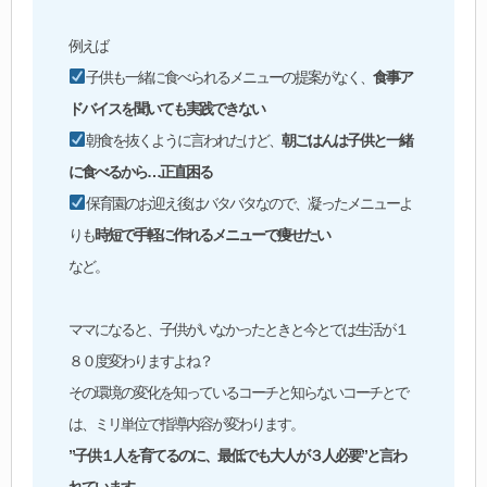
例えば
子供も一緒に食べられるメニューの提案がなく、
食事ア
ドバイスを聞いても実践できない
朝食を抜くように言われたけど、
朝ごはんは子供と一緒
に食べるから…正直困る
保育園のお迎え後はバタバタなので、凝ったメニューよ
りも
時短で手軽に作れるメニューで痩せたい
など。
ママになると、子供がいなかったときと今とでは生活が１
８０度変わりますよね？
その環境の変化を知っているコーチと知らないコーチとで
は、ミリ単位で指導内容が変わります。
”子供１人を育てるのに、最低でも大人が３人必要”と言わ
れています。