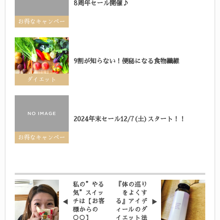
8周年セール開催♪
お得なキャンペー
ン
9割が知らない！便秘になる食物繊維
ダイエット
2024年末セール12/7(土)スタート！！
お得なキャンペー
ン
私の”やる
『体の巡り
気”スイッ
をよくす
チは【お客
る』アイデ
様からの
ィールのダ
○○】
イエット法