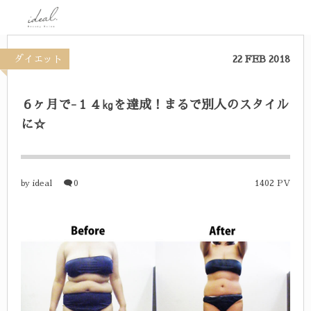
ダイエット
22
FEB
2018
６ヶ月で-１４㎏を達成！まるで別人のスタイル
に☆
ideal
0
1402 PV
by