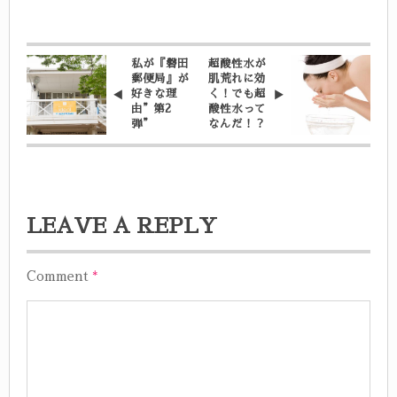
ン
私が『磐田
超酸性水が
郵便局』が
肌荒れに効
好きな理
く！でも超
由”第2
酸性水って
弾”
なんだ！？
LEAVE A REPLY
Comment
*