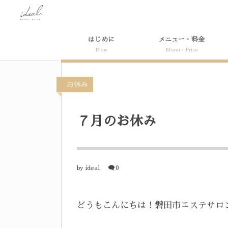
はじめに
メニュー・料金
New
Menu・Price
お休み
７月のお休み
ideal
0
by
どうもこんにちは！磐田市エステサロン