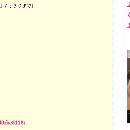
１７：３０まで）
40rbe8118i