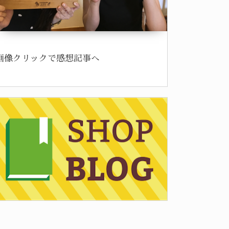
お得なキャンペーン
お得なキャンペーン
ber
3
,
2025
October
27
,
2025
Ju
画像クリックで感想記事へ
5年末キャンペーン！
食べたものを速攻分解！『リフレッ
8
15％OFF！
シュ』１１月からリニューアル＆価
格改定のお知らせ