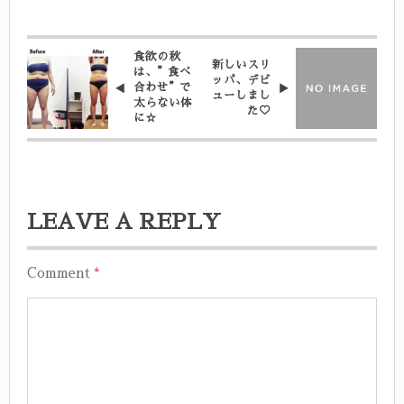
食欲の秋
新しいスリ
は、”食べ
ッパ、デビ
合わせ”で
ューしまし
太らない体
た♡
に☆
LEAVE A REPLY
Comment
*