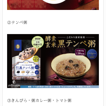
②テンペ粥
③きんぴら・粥カレー粥・トマト粥