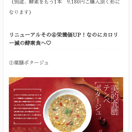
（別途、酵素をもう1本 9,180円ご購入頂く形に
なります）
リニューアルその④栄養価UP！なのにカロリ
ー減の酵素食へ♡
①薬膳ポタージュ